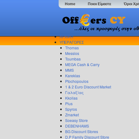
Home
Ποιοι Είμαστε
Όροι Χρ
ΑΡΧΙΚΗ
ΥΠΕΡΑΓΟΡΕΣ
Thomas
Messios
Toumbas
MEGA Cash & Carry
MMS
Kareklas
Ptochopoulos
1 & 2 Euro Discount Market
Γαλαξίας
Kkolias
Plus
Spyros
Zmarket
Soeasy Store
DEBENHAMS
BG Discount Stores
D.P Family Discount Store