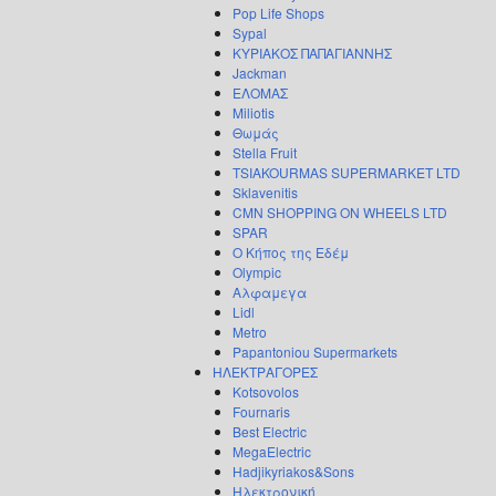
Pop Life Shops
Sypal
ΚΥΡΙΑΚΟΣ ΠΑΠΑΓΙΑΝΝΗΣ
Jackman
ΕΛΟΜΑΣ
Miliotis
Θωμάς
Stella Fruit
TSIAKOURMAS SUPERMARKET LTD
Sklavenitis
CMN SHOPPING ON WHEELS LTD
SPAR
Ο Κήπος της Εδέμ
Olympic
Αλφαμεγα
Lidl
Metro
Papantoniou Supermarkets
ΗΛΕΚΤΡΑΓΟΡΕΣ
Kotsovolos
Fournaris
Best Electric
MegaElectric
Hadjikyriakos&Sons
Ηλεκτρονική