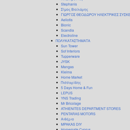
Stephanis
Σίμος Βιολάρης
ΓΙΩΡΓΟΣ ΘΕΟΔΩΡΟΥ ΗΛΕΚΤΡΙΚΕΣ ΣΥΣΚ
Aeliotis
Bionic
Scandia
Electroline
ΠΟΛΥΚΑΤΑΣΤΗΜΑΤΑ
Sun Tower
Sof Interiors
Tupperware
JYSK
Mangas
Kleima
Home Market
Πισσαρίδης
5 Days Home & Fun
LEPUS
YNS Trading
Mr Bricolage
ATHIENITES DEPARTMENT STORES
PENTARAS MOTORS
Αιθέριο
MPAKAS DIY
Homemate Cyprus