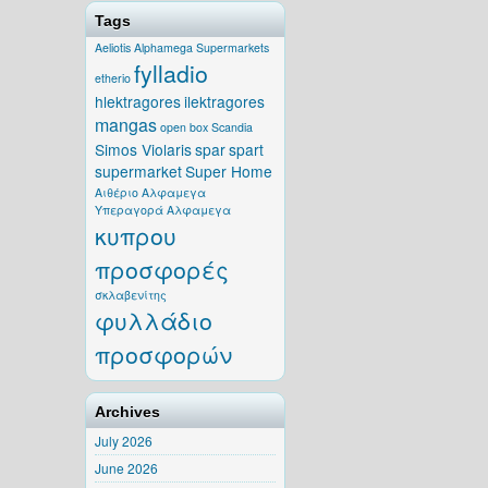
Tags
Aeliotis
Alphamega Supermarkets
fylladio
etherio
hlektragores
ilektragores
mangas
open box
Scandia
Simos Violaris
spar
spart
supermarket
Super Home
Αιθέριο
Αλφαμεγα
Υπεραγορά Αλφαμεγα
κυπρου
προσφορές
σκλαβενίτης
φυλλάδιο
προσφορών
Archives
July 2026
June 2026