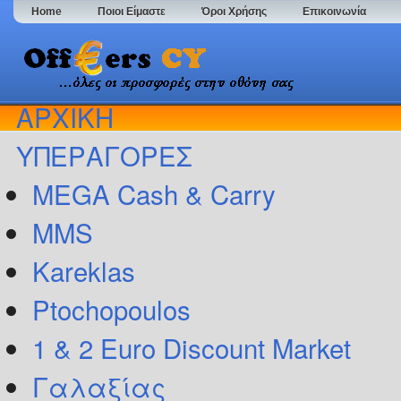
Home
Ποιοι Είμαστε
Όροι Χρήσης
Επικοινωνία
ΑΡΧΙΚΗ
ΥΠΕΡΑΓΟΡΕΣ
MEGA Cash & Carry
MMS
Kareklas
Ptochopoulos
1 & 2 Euro Discount Market
Γαλαξίας