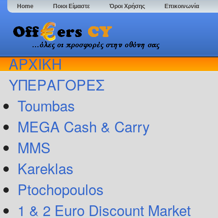
Home
Ποιοι Είμαστε
Όροι Χρήσης
Επικοινωνία
ΑΡΧΙΚΗ
ΥΠΕΡΑΓΟΡΕΣ
Toumbas
MEGA Cash & Carry
MMS
Kareklas
Ptochopoulos
1 & 2 Euro Discount Market