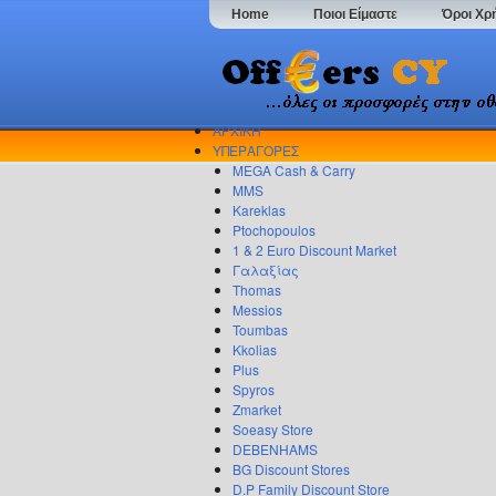
Home
Ποιοι Είμαστε
Όροι Χρ
ΑΡΧΙΚΗ
ΥΠΕΡΑΓΟΡΕΣ
MEGA Cash & Carry
MMS
Kareklas
Ptochopoulos
1 & 2 Euro Discount Market
Γαλαξίας
Thomas
Messios
Toumbas
Kkolias
Plus
Spyros
Zmarket
Soeasy Store
DEBENHAMS
BG Discount Stores
D.P Family Discount Store