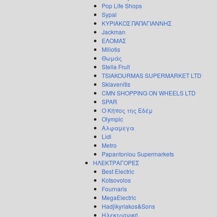
Pop Life Shops
Sypal
ΚΥΡΙΑΚΟΣ ΠΑΠΑΓΙΑΝΝΗΣ
Jackman
ΕΛΟΜΑΣ
Miliotis
Θωμάς
Stella Fruit
TSIAKOURMAS SUPERMARKET LTD
Sklavenitis
CMN SHOPPING ON WHEELS LTD
SPAR
Ο Κήπος της Εδέμ
Olympic
Αλφαμεγα
Lidl
Metro
Papantoniou Supermarkets
ΗΛΕΚΤΡΑΓΟΡΕΣ
Best Electric
Kotsovolos
Fournaris
MegaElectric
Hadjikyriakos&Sons
Ηλεκτρονική