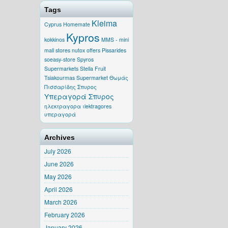
Tags
Kleima
Cyprus
Homemate
Kypros
kokkinos
MMS - mini
mall stores
nutox
offers
Pissarides
soeasy-store
Spyros
Supermarkets
Stella Fruit
Tsiakourmas Supermarket
Θωμάς
Πισσαρίδης
Σπυρος
Υπεραγορά Σπυρος
ηλεκτραγορα
ιlektragores
υπεραγορά
Archives
July 2026
June 2026
May 2026
April 2026
March 2026
February 2026
January 2026