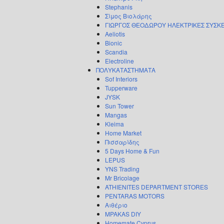
Stephanis
Σίμος Βιολάρης
ΓΙΩΡΓΟΣ ΘΕΟΔΩΡΟΥ ΗΛΕΚΤΡΙΚΕΣ ΣΥΣΚ
Aeliotis
Bionic
Scandia
Electroline
ΠΟΛΥΚΑΤΑΣΤΗΜΑΤΑ
Sof Interiors
Tupperware
JYSK
Sun Tower
Mangas
Kleima
Home Market
Πισσαρίδης
5 Days Home & Fun
LEPUS
YNS Trading
Mr Bricolage
ATHIENITES DEPARTMENT STORES
PENTARAS MOTORS
Αιθέριο
MPAKAS DIY
Homemate Cyprus