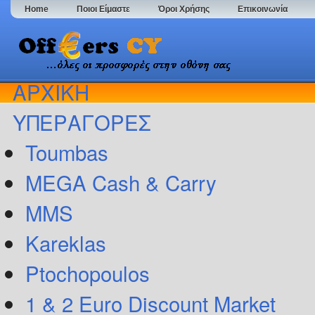
Home
Ποιοι Είμαστε
Όροι Χρήσης
Επικοινωνία
ΑΡΧΙΚΗ
ΥΠΕΡΑΓΟΡΕΣ
Toumbas
MEGA Cash & Carry
MMS
Kareklas
Ptochopoulos
1 & 2 Euro Discount Market