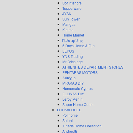
Sof Interiors
Tupperware
JYSK
Sun Tower
Mangas
Kleima
Home Market
Πισσαρίδης
5 Days Home & Fun
LEPUS
YNS Trading
Mr Bricolage
ATHIENITES DEPARTMENT STORES
PENTARAS MOTORS
Αιθέριο
MPAKAS DIY
Homemate Cyprus
ELLINAS DIY
Leroy Merlin
Super Home Center
ΕΠΙΠΛΑΓΟΡΕΣ
Polihome
Saloni
Xinaris Home Collection
Andreotti