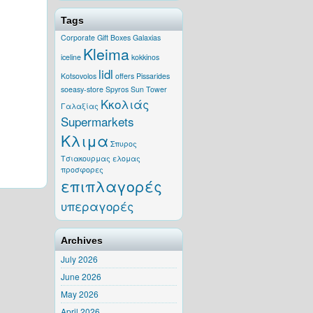
Tags
Corporate Gift Boxes
Galaxias
Kleima
iceline
kokkinos
lidl
Kotsovolos
offers
Pissarides
soeasy-store
Spyros
Sun Tower
Κκολιάς
Γαλαξίας
Supermarkets
Κλιμα
Σπυρος
Τσιακουρμας
ελομας
προσφορες
επιπλαγορές
υπεραγορές
Archives
July 2026
June 2026
May 2026
April 2026