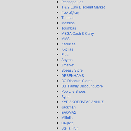
Ptochopoulos
1 & 2 Euro Discount Market
Γαλαξίας
Thomas
Messios
Toumbas
MEGA Cash & Carry
MMS
Kareklas
Kkolias
Plus
Spyros
Zmarket
Soeasy Store
DEBENHAMS
BG Discount Stores
D.P Family Discount Store
Pop Life Shops
Sypal
ΚΥΡΙΑΚΟΣ ΠΑΠΑΓΙΑΝΝΗΣ
Jackman
ΕΛΟΜΑΣ
Miliotis
Θωμάς
Stella Fruit