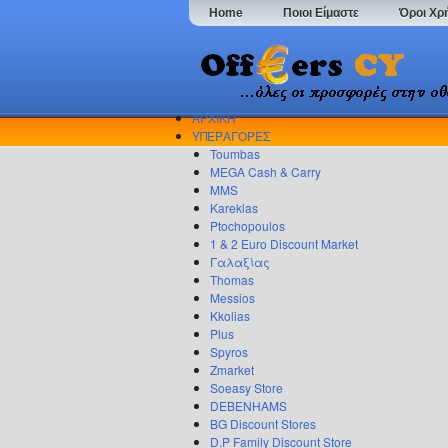
Home
Ποιοι Είμαστε
Όροι Χρ
ΑΡΧΙΚΗ
ΥΠΕΡΑΓΟΡΕΣ
Toumbas
MEGA Cash & Carry
MMS
Kareklas
Ptochopoulos
1 & 2 Euro Discount Market
Γαλαξίας
Thomas
Messios
Kkolias
Plus
Spyros
Zmarket
Soeasy Store
DEBENHAMS
BG Discount Stores
D.P Family Discount Store