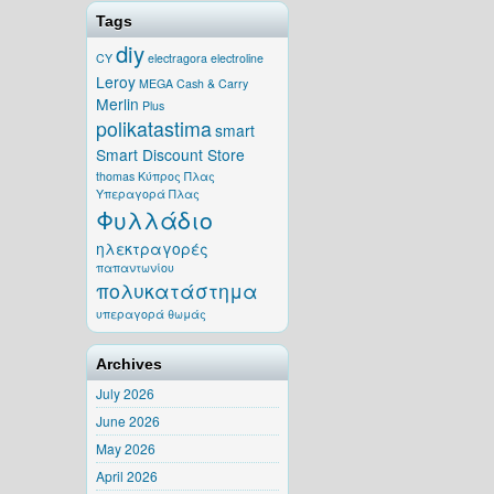
Tags
diy
CY
electragora
electroline
Leroy
MEGA Cash & Carry
Merlin
Plus
polikatastima
smart
Smart Discount Store
thomas
Κύπρος
Πλας
Υπεραγορά Πλας
Φυλλάδιο
ηλεκτραγορές
παπαντωνίου
πολυκατάστημα
υπεραγορά θωμάς
Archives
July 2026
June 2026
May 2026
April 2026