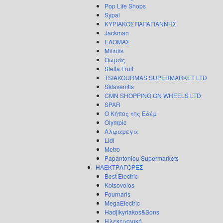
Pop Life Shops
Sypal
ΚΥΡΙΑΚΟΣ ΠΑΠΑΓΙΑΝΝΗΣ
Jackman
ΕΛΟΜΑΣ
Miliotis
Θωμάς
Stella Fruit
TSIAKOURMAS SUPERMARKET LTD
Sklavenitis
CMN SHOPPING ON WHEELS LTD
SPAR
Ο Κήπος της Εδέμ
Olympic
Αλφαμεγα
Lidl
Metro
Papantoniou Supermarkets
ΗΛΕΚΤΡΑΓΟΡΕΣ
Best Electric
Kotsovolos
Fournaris
MegaElectric
Hadjikyriakos&Sons
Ηλεκτρονική