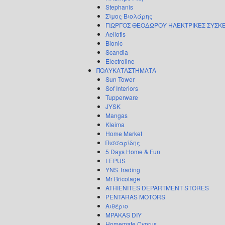
Stephanis
Σίμος Βιολάρης
ΓΙΩΡΓΟΣ ΘΕΟΔΩΡΟΥ ΗΛΕΚΤΡΙΚΕΣ ΣΥΣΚ
Aeliotis
Bionic
Scandia
Electroline
ΠΟΛΥΚΑΤΑΣΤΗΜΑΤΑ
Sun Tower
Sof Interiors
Tupperware
JYSK
Mangas
Kleima
Home Market
Πισσαρίδης
5 Days Home & Fun
LEPUS
YNS Trading
Mr Bricolage
ATHIENITES DEPARTMENT STORES
PENTARAS MOTORS
Αιθέριο
MPAKAS DIY
Homemate Cyprus