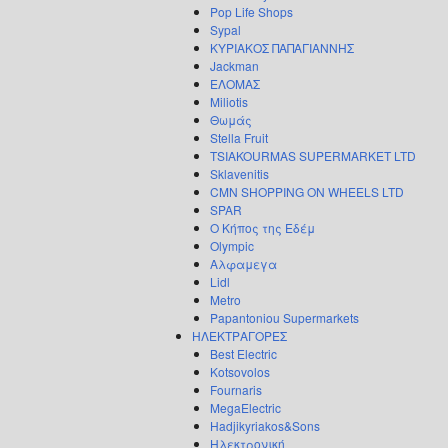
Pop Life Shops
Sypal
ΚΥΡΙΑΚΟΣ ΠΑΠΑΓΙΑΝΝΗΣ
Jackman
ΕΛΟΜΑΣ
Miliotis
Θωμάς
Stella Fruit
TSIAKOURMAS SUPERMARKET LTD
Sklavenitis
CMN SHOPPING ON WHEELS LTD
SPAR
Ο Κήπος της Εδέμ
Olympic
Αλφαμεγα
Lidl
Metro
Papantoniou Supermarkets
ΗΛΕΚΤΡΑΓΟΡΕΣ
Best Electric
Kotsovolos
Fournaris
MegaElectric
Hadjikyriakos&Sons
Ηλεκτρονική