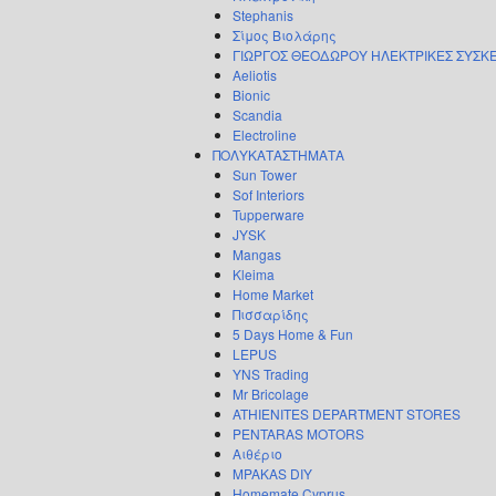
Stephanis
Σίμος Βιολάρης
ΓΙΩΡΓΟΣ ΘΕΟΔΩΡΟΥ ΗΛΕΚΤΡΙΚΕΣ ΣΥΣΚ
Aeliotis
Bionic
Scandia
Electroline
ΠΟΛΥΚΑΤΑΣΤΗΜΑΤΑ
Sun Tower
Sof Interiors
Tupperware
JYSK
Mangas
Kleima
Home Market
Πισσαρίδης
5 Days Home & Fun
LEPUS
YNS Trading
Mr Bricolage
ATHIENITES DEPARTMENT STORES
PENTARAS MOTORS
Αιθέριο
MPAKAS DIY
Homemate Cyprus