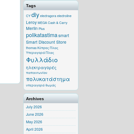
Tags
diy
CY
electragora
electroline
Leroy
MEGA Cash & Carry
Merlin
Plus
polikatastima
smart
Smart Discount Store
thomas
Κύπρος
Πλας
Υπεραγορά Πλας
Φυλλάδιο
ηλεκτραγορές
παπαντωνίου
πολυκατάστημα
υπεραγορά θωμάς
Archives
July 2026
June 2026
May 2026
April 2026