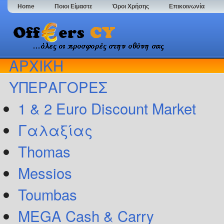
Home
Ποιοι Είμαστε
Όροι Χρήσης
Επικοινωνία
ΑΡΧΙΚΗ
ΥΠΕΡΑΓΟΡΕΣ
1 & 2 Euro Discount Market
Γαλαξίας
Thomas
Messios
Toumbas
MEGA Cash & Carry