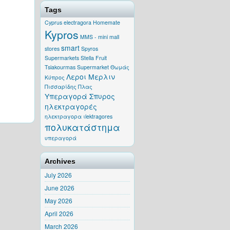
Tags
Cyprus
electragora
Homemate
Kypros
MMS - mini mall
smart
stores
Spyros
Supermarkets
Stella Fruit
Tsiakourmas Supermarket
Θωμάς
Λεροι Μερλιν
Κύπρος
Πισσαρίδης
Πλας
Υπεραγορά Σπυρος
ηλεκτραγορές
ηλεκτραγορα
ιlektragores
πολυκατάστημα
υπεραγορά
Archives
July 2026
June 2026
May 2026
April 2026
March 2026