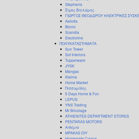
Stephanis
Σίμος Βιολάρης
ΓΙΩΡΓΟΣ ΘΕΟΔΩΡΟΥ ΗΛΕΚΤΡΙΚΕΣ ΣΥΣΚ
Aeliotis
Bionic
Scandia
Electroline
ΠΟΛΥΚΑΤΑΣΤΗΜΑΤΑ
Sun Tower
Sof Interiors
Tupperware
JYSK
Mangas
Kleima
Home Market
Πισσαρίδης
5 Days Home & Fun
LEPUS
YNS Trading
Mr Bricolage
ATHIENITES DEPARTMENT STORES
PENTARAS MOTORS
Αιθέριο
MPAKAS DIY
Homemate Cyprus