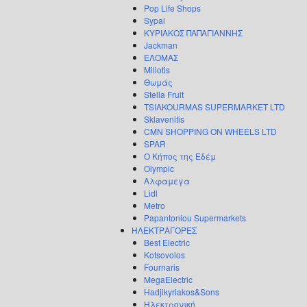
Pop Life Shops
Sypal
ΚΥΡΙΑΚΟΣ ΠΑΠΑΓΙΑΝΝΗΣ
Jackman
ΕΛΟΜΑΣ
Miliotis
Θωμάς
Stella Fruit
TSIAKOURMAS SUPERMARKET LTD
Sklavenitis
CMN SHOPPING ON WHEELS LTD
SPAR
Ο Κήπος της Εδέμ
Olympic
Αλφαμεγα
Lidl
Metro
Papantoniou Supermarkets
ΗΛΕΚΤΡΑΓΟΡΕΣ
Best Electric
Kotsovolos
Fournaris
MegaElectric
Hadjikyriakos&Sons
Ηλεκτρονική