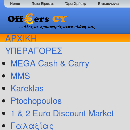
Home
Ποιοι Είμαστε
Όροι Χρήσης
Επικοινωνία
ΑΡΧΙΚΗ
ΥΠΕΡΑΓΟΡΕΣ
MEGA Cash & Carry
MMS
Kareklas
Ptochopoulos
1 & 2 Euro Discount Market
Γαλαξίας