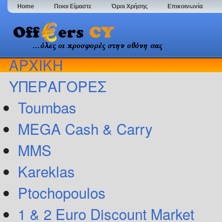
Home
Ποιοι Είμαστε
Όροι Χρήσης
Επικοινωνία
ΑΡΧΙΚΗ
ΥΠΕΡΑΓΟΡΕΣ
Toumbas
MEGA Cash & Carry
MMS
Kareklas
Ptochopoulos
1 & 2 Euro Discount Market