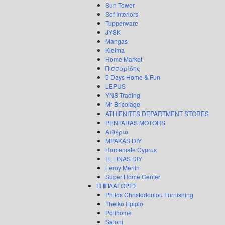
Sun Tower
Sof Interiors
Tupperware
JYSK
Mangas
Kleima
Home Market
Πισσαρίδης
5 Days Home & Fun
LEPUS
YNS Trading
Mr Bricolage
ATHIENITES DEPARTMENT STORES
PENTARAS MOTORS
Αιθέριο
MPAKAS DIY
Homemate Cyprus
ELLINAS DIY
Leroy Merlin
Super Home Center
ΕΠΙΠΛΑΓΟΡΕΣ
Phitos Christodoulou Furnishing
Theiko Epiplo
Polihome
Saloni