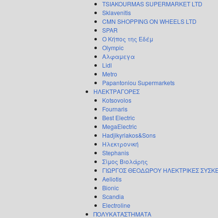
TSIAKOURMAS SUPERMARKET LTD
Sklavenitis
CMN SHOPPING ON WHEELS LTD
SPAR
Ο Κήπος της Εδέμ
Olympic
Αλφαμεγα
Lidl
Metro
Papantoniou Supermarkets
ΗΛΕΚΤΡΑΓΟΡΕΣ
Kotsovolos
Fournaris
Best Electric
MegaElectric
Hadjikyriakos&Sons
Ηλεκτρονική
Stephanis
Σίμος Βιολάρης
ΓΙΩΡΓΟΣ ΘΕΟΔΩΡΟΥ ΗΛΕΚΤΡΙΚΕΣ ΣΥΣΚ
Aeliotis
Bionic
Scandia
Electroline
ΠΟΛΥΚΑΤΑΣΤΗΜΑΤΑ