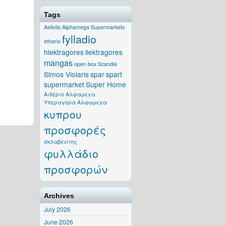
Tags
Aeliotis
Alphamega Supermarkets
fylladio
etherio
hlektragores
ilektragores
mangas
open box
Scandia
Simos Violaris
spar
spart
supermarket
Super Home
Αιθέριο
Αλφαμεγα
Υπεραγορά Αλφαμεγα
κυπρου
προσφορές
σκλαβενίτης
φυλλάδιο
προσφορών
Archives
July 2026
June 2026