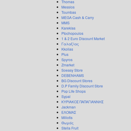
Thomas
Messios
Toumbas
MEGA Cash & Carry
MMS
Kareklas
Ptochopoulos
1 & 2 Euro Discount Market
Γαλαξίας
Kkolias
Plus
Spyros
Zmarket
Soeasy Store
DEBENHAMS
BG Discount Stores
D.P Family Discount Store
Pop Life Shops
Sypal
ΚΥΡΙΑΚΟΣ ΠΑΠΑΓΙΑΝΝΗΣ
Jackman
ΕΛΟΜΑΣ
Miliotis
Θωμάς
Stella Fruit