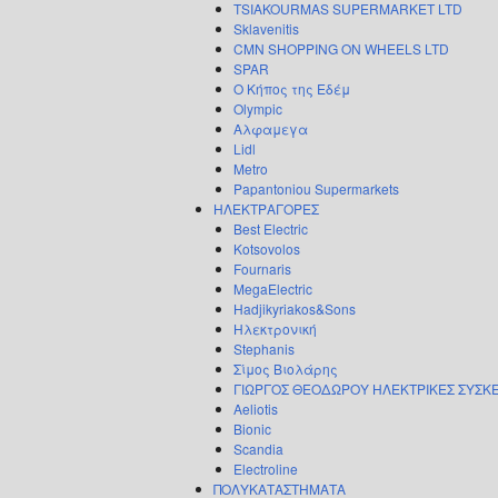
TSIAKOURMAS SUPERMARKET LTD
Sklavenitis
CMN SHOPPING ON WHEELS LTD
SPAR
Ο Κήπος της Εδέμ
Olympic
Αλφαμεγα
Lidl
Metro
Papantoniou Supermarkets
ΗΛΕΚΤΡΑΓΟΡΕΣ
Best Electric
Kotsovolos
Fournaris
MegaElectric
Hadjikyriakos&Sons
Ηλεκτρονική
Stephanis
Σίμος Βιολάρης
ΓΙΩΡΓΟΣ ΘΕΟΔΩΡΟΥ ΗΛΕΚΤΡΙΚΕΣ ΣΥΣΚ
Aeliotis
Bionic
Scandia
Electroline
ΠΟΛΥΚΑΤΑΣΤΗΜΑΤΑ