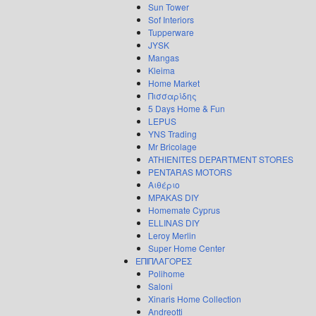
Sun Tower
Sof Interiors
Tupperware
JYSK
Mangas
Kleima
Home Market
Πισσαρίδης
5 Days Home & Fun
LEPUS
YNS Trading
Mr Bricolage
ATHIENITES DEPARTMENT STORES
PENTARAS MOTORS
Αιθέριο
MPAKAS DIY
Homemate Cyprus
ELLINAS DIY
Leroy Merlin
Super Home Center
ΕΠΙΠΛΑΓΟΡΕΣ
Polihome
Saloni
Xinaris Home Collection
Andreotti