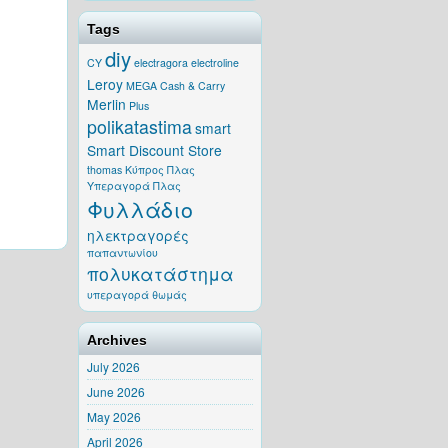
Tags
diy
CY
electragora
electroline
Leroy
MEGA Cash & Carry
Merlin
Plus
polikatastima
smart
Smart Discount Store
thomas
Κύπρος
Πλας
Υπεραγορά Πλας
Φυλλάδιο
ηλεκτραγορές
παπαντωνίου
πολυκατάστημα
υπεραγορά θωμάς
Archives
July 2026
June 2026
May 2026
April 2026