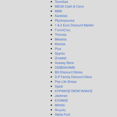
Toumbas
MEGA Cash & Carry
MMS
Kareklas
Ptochopoulos
1 & 2 Euro Discount Market
Γαλαξίας
Thomas
Messios
Kkolias
Plus
Spyros
Zmarket
Soeasy Store
DEBENHAMS
BG Discount Stores
D.P Family Discount Store
Pop Life Shops
Sypal
ΚΥΡΙΑΚΟΣ ΠΑΠΑΓΙΑΝΝΗΣ
Jackman
ΕΛΟΜΑΣ
Miliotis
Θωμάς
Stella Fruit