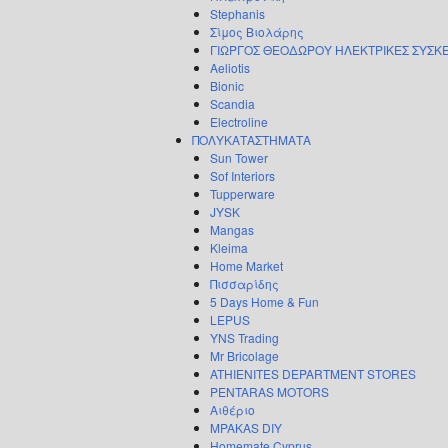
Stephanis
Σίμος Βιολάρης
ΓΙΩΡΓΟΣ ΘΕΟΔΩΡΟΥ ΗΛΕΚΤΡΙΚΕΣ ΣΥΣΚ
Aeliotis
Bionic
Scandia
Electroline
ΠΟΛΥΚΑΤΑΣΤΗΜΑΤΑ
Sun Tower
Sof Interiors
Tupperware
JYSK
Mangas
Kleima
Home Market
Πισσαρίδης
5 Days Home & Fun
LEPUS
YNS Trading
Mr Bricolage
ATHIENITES DEPARTMENT STORES
PENTARAS MOTORS
Αιθέριο
MPAKAS DIY
Homemate Cyprus