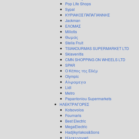
Pop Life Shops
Sypal
ΚΥΡΙΑΚΟΣ ΠΑΠΑΓΙΑΝΝΗΣ
Jackman
ΕΛΟΜΑΣ
Miliotis
Θωμάς
Stella Fruit
TSIAKOURMAS SUPERMARKET LTD
Sklavenitis
CMN SHOPPING ON WHEELS LTD
SPAR
Ο Κήπος της Εδέμ
Olympic
Αλφαμεγα
Lidl
Metro
Papantoniou Supermarkets
ΗΛΕΚΤΡΑΓΟΡΕΣ
Kotsovolos
Fournaris
Best Electric
MegaElectric
Hadjikyriakos&Sons
Ηλεκτρονική