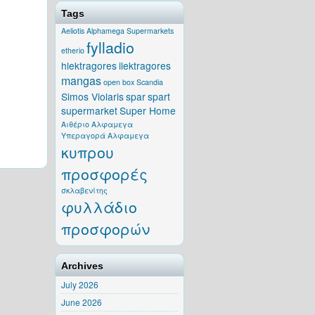
Tags
Aeliotis
Alphamega Supermarkets
fylladio
etherio
hlektragores
ilektragores
mangas
open box
Scandia
Simos Violaris
spar
spart
supermarket
Super Home
Αιθέριο
Αλφαμεγα
Υπεραγορά Αλφαμεγα
κυπρου
προσφορές
σκλαβενίτης
φυλλάδιο
προσφορών
Archives
July 2026
June 2026