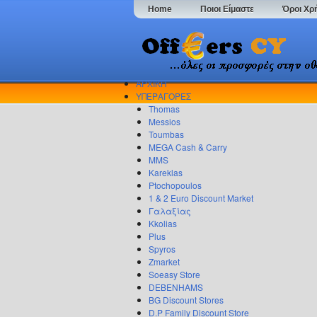
Home
Ποιοι Είμαστε
Όροι Χρ
ΑΡΧΙΚΗ
ΥΠΕΡΑΓΟΡΕΣ
Thomas
Messios
Toumbas
MEGA Cash & Carry
MMS
Kareklas
Ptochopoulos
1 & 2 Euro Discount Market
Γαλαξίας
Kkolias
Plus
Spyros
Zmarket
Soeasy Store
DEBENHAMS
BG Discount Stores
D.P Family Discount Store