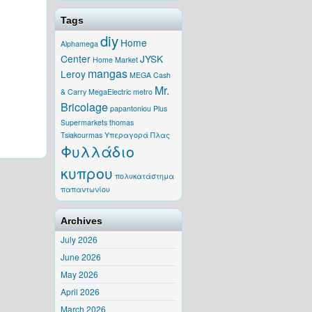
Tags
diy
Home
Alphamega
Center
JYSK
Home Market
mangas
Leroy
MEGA Cash
Mr.
& Carry
MegaElectric
metro
Bricolage
papantoniou
Plus
Supermarkets
thomas
Tsiakourmas
Υπεραγορά Πλας
Φυλλάδιο
κυπρου
πoλυκατάστημα
παπαντωνίου
Archives
July 2026
June 2026
May 2026
April 2026
March 2026