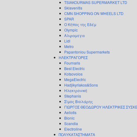
TSIAKOURMAS SUPERMARKET LTD
Sklavenitis
CMN SHOPPING ON WHEELS LTD
SPAR
Ο Κήπος της Εδέμ
Olympic
Αλφαμεγα
Lidl
Metro
Papantoniou Supermarkets
ΗΛΕΚΤΡΑΓΟΡΕΣ
Fournaris
Best Electric
Kotsovolos
MegaElectric
Hadjikyriakos&Sons
Ηλεκτρονική
Stephanis
Σίμος Βιολάρης
ΓΙΩΡΓΟΣ ΘΕΟΔΩΡΟΥ ΗΛΕΚΤΡΙΚΕΣ ΣΥΣΚ
Aeliotis
Bionic
Scandia
Electroline
ΠΟΛΥΚΑΤΑΣΤΗΜΑΤΑ