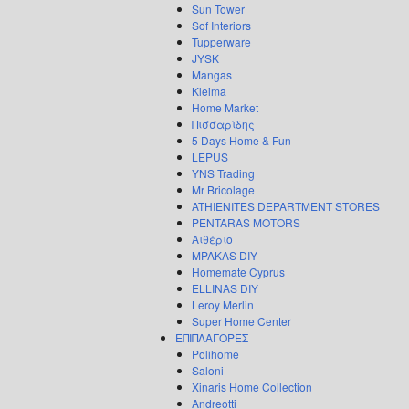
Sun Tower
Sof Interiors
Tupperware
JYSK
Mangas
Kleima
Home Market
Πισσαρίδης
5 Days Home & Fun
LEPUS
YNS Trading
Mr Bricolage
ATHIENITES DEPARTMENT STORES
PENTARAS MOTORS
Αιθέριο
MPAKAS DIY
Homemate Cyprus
ELLINAS DIY
Leroy Merlin
Super Home Center
ΕΠΙΠΛΑΓΟΡΕΣ
Polihome
Saloni
Xinaris Home Collection
Andreotti