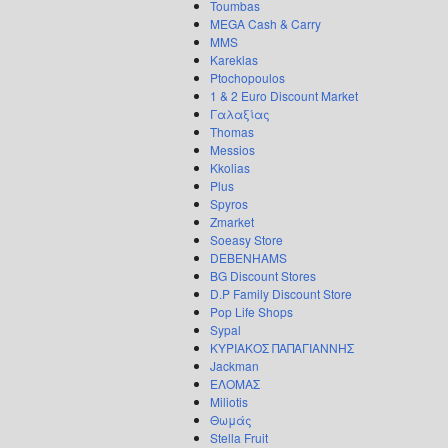
Toumbas
MEGA Cash & Carry
MMS
Kareklas
Ptochopoulos
1 & 2 Euro Discount Market
Γαλαξίας
Thomas
Messios
Kkolias
Plus
Spyros
Zmarket
Soeasy Store
DEBENHAMS
BG Discount Stores
D.P Family Discount Store
Pop Life Shops
Sypal
ΚΥΡΙΑΚΟΣ ΠΑΠΑΓΙΑΝΝΗΣ
Jackman
ΕΛΟΜΑΣ
Miliotis
Θωμάς
Stella Fruit